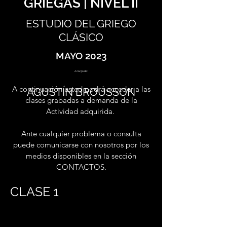
GRIEGAS | NIVEL II
ESTUDIO DEL GRIEGO
CLÁSICO
MAYO 2023
A cargo de:
A continuación usted podrá acceder a las
AGUSTÍN BROUSSON
clases grabadas a demanda de la
Actividad adquirida.
Ante cualquier problema o consulta
puede comunicarse con nosotros por los
medios disponibles en la sección
CONTACTOS.
CLASE 1