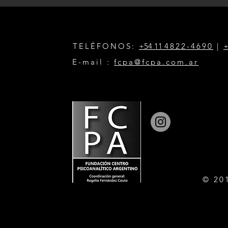
TELÉFONOS:
+54 11
4822-4690
|
+
E-mail :
fcpa@fcpa.com.ar
© 20