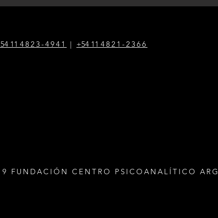
54 1
1
4823-4941
|
+54 1
1
4821-2366
19 FUNDACIÓN CENTRO PSICOANALÍTICO AR