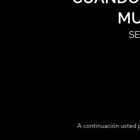
MU
S
A continuación usted 