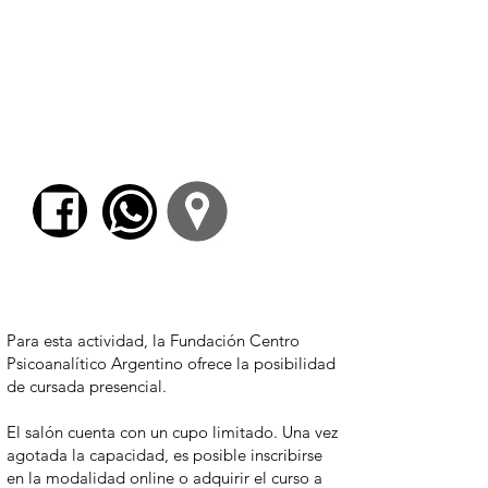
estadounidense: la prueba de Gaza”.
Nicolás Mavrakis
Es escritor. Sus libros más recientes son
“Byung-Chul Han y lo político” (Prometeo,
2021) y “Una historia de la noche y otras
técnicas” (Prometeo, 2024).
Para comenzar el proceso de pago deberá
iniciar sesión o registrarse.
Para esta actividad, la Fundación Centro
Psicoanalítico Argentino ofrece la posibilidad
de cursada presencial.
El salón cuenta con un cupo limitado. Una vez
agotada la capacidad, es posible inscribirse
en la modalidad online o adquirir el curso a