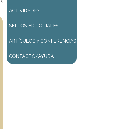
A
ACTIVIDADES
SELLOS EDITORIALES
ARTÍCULOS Y CONFERENCIAS
CONTACTO/AYUDA
ACTIVIDAD GRATUITA
Una vez procesada la
inscripción podrá:
* ingresar al ZOOM (de
corresponder)
* ingresar al AULA VIRTUAL
donde encontrará las
grabaciones de las clases de la