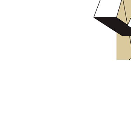
CONVERSAC
ERA DEL IND
DE UN
D