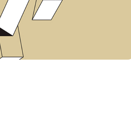
IÓN EN TORNO A "LA
IVIDUO TIRANO. EL FIN
 MUNDO COMÚN"
E ÉRIC SADIN