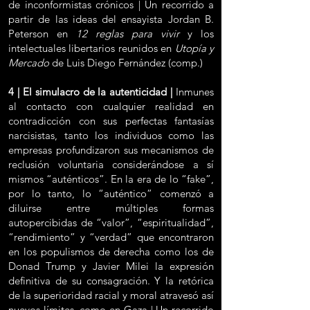
de inconformistas crónicos | Un recorrido a
partir de las ideas del ensayista Jordan B.
Peterson en
12 reglas para vivir
y los
intelectuales libertarios reunidos en
Utopía y
Mercado
de Luis Diego Fernández (comp.)
4 | El simulacro de la autenticidad |
Inmunes
al contacto con cualquier realidad en
contradicción con sus perfectas fantasías
narcisistas, tanto los individuos como las
empresas profundizaron sus mecanismos de
reclusión voluntaria considerándose a sí
mismos “auténticos”. En la era de lo “fake”,
por lo tanto, lo “auténtico” comenzó a
diluirse entre múltiples formas
autopercibidas de “valor”, “espiritualidad”,
“rendimiento” y “verdad” que encontraron
en los populismos de derecha como los de
Donad Trump y Javier Milei la expresión
definitiva de su consagración. Y la retórica
de la superioridad racial y moral atravesó así
nuevos límites, como en Gaza | Un recorrido