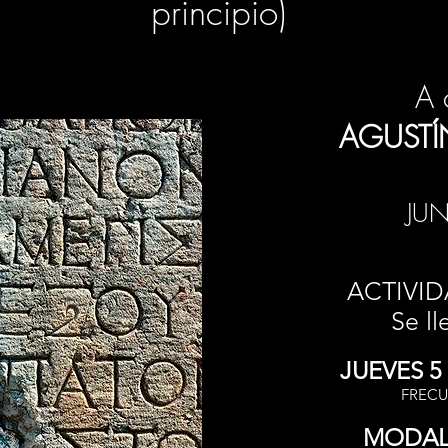
principio)
A 
AGUST
JU
ACTIVID
Se ll
JUEVES 5 
FRECU
MODAL