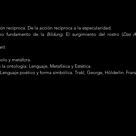
ión recíproca. De la acción recíproca a la especularidad.
mo fundamento de la
Bildung
. El surgimiento del rostro (
Das An
it.
bolo y metáfora.
 la ontología: Lenguaje, Metafísica y Estética.
Lenguaje poético y forma simbólica. Trakl, George, Hölderlin. Fran