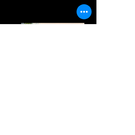
HISTORIA DEL CONCEPTO
“METAFÍSICA”
ALEJANDRO LEZAMA