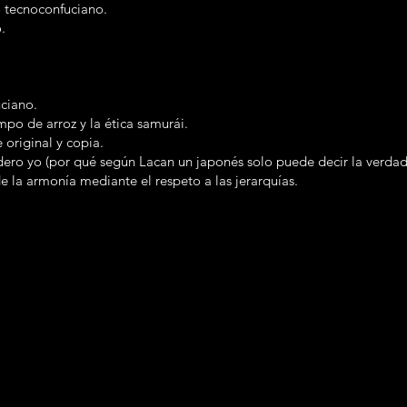
 tecnoconfuciano.
.
uciano.
mpo de arroz y la ética samurái.
 original y copia.
adero yo (por qué según Lacan un japonés solo puede decir la verda
 la armonía mediante el respeto a las jerarquías.