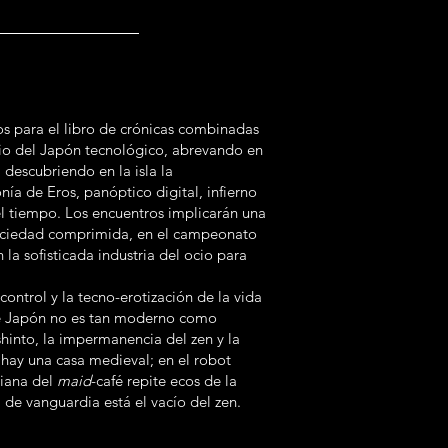
os para el libro de crónicas combinadas
ario del Japón tecnológico, abrevando en
 descubriendo en la isla la
ía de Eros, panóptico digital, infierno
del tiempo. Los encuentros implicarán una
-sociedad comprimida, en el campeonato
la sofisticada industria del ocio para
ontrol y la tecno-erotización de la vida
que Japón no es tan moderno como
shinto, la impermanencia del zen y la
 hay una casa medieval; en el robot
riana del
maid
-café repite ecos de la
 de vanguardia está el vacío del zen.