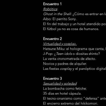
Encuentro 1
Robótica
Ghost in the Shell
: ¿Cómo es entrar en l
Aibo: El perrito Sony.
El fin del trabajo y un hotel atendido p
El fútbol ya no es cosa de humanos.
Encuentro 2
Virtualidad y
cosplay
.
Hatsune Miku: el holograma que canta, b
J-Pop: ¿
Teen idols
o diositas shinto?
La venta cronometrada de afecto.
Novios y padres de alquiler.
Las fiestas
cosplay
y el panóptico digital
Encuentro 3
Sexualidad y soledad
La bombacha como fetiche.
35 días en hotel cápsula.
El tecno-onanismo como “defensa” ante el
El encierro extremo del hikikomori.