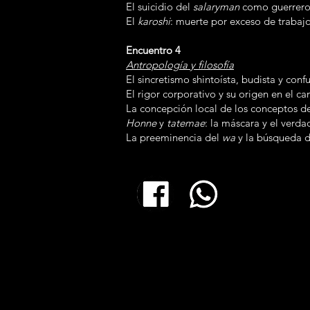
El suicidio del
salaryman
como guerrero
El
karoshi
: muerte por exceso de trabajo
Encuentro 4
Antropología y filosofía
El sincretismo shintoísta, budista y conf
El rigor corporativo y su origen en el ca
La concepción local de los conceptos de
Honne
y
tatemae
: la máscara y el verd
La preeminencia del
wa
y la búsqueda de