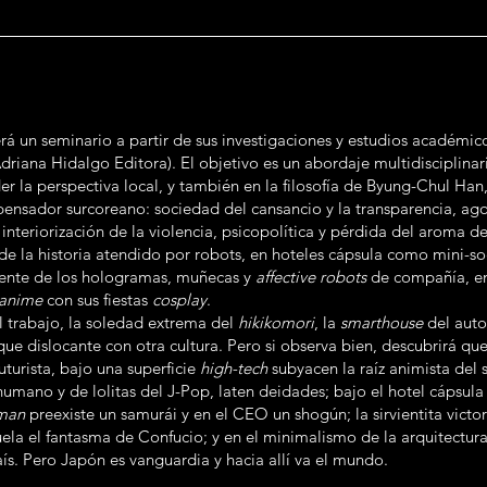
rá un seminario a partir de sus investigaciones y estudios académic
driana Hidalgo Editora). El objetivo es un abordaje multidisciplin
er la perspectiva local, y también en la filosofía de Byung-Chul Han,
pensador surcoreano: sociedad del cansancio y la transparencia, agon
s, interiorización de la violencia, psicopolítica y pérdida del aroma 
l de la historia atendido por robots, en hoteles cápsula como mini
iente de los hologramas, muñecas y
affective robots
de compañía, en 
anime
con sus fiestas
cosplay
.
el trabajo, la soledad extrema del
hikikomori
, la
smarthouse
del autoc
que dislocante con otra cultura. Pero si observa bien, descubrirá 
futurista, bajo una superficie
high-tech
subyacen la raíz animista del 
umano y de lolitas del J-Pop, laten deidades; bajo el hotel cápsula
yman
preexiste un samurái y en el CEO un shogún; la sirvientita victo
ela el fantasma de Confucio; y en el minimalismo de la arquitectura
ís. Pero Japón es vanguardia y hacia allí va el mundo.