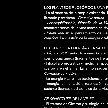
LOS PLANTEOS FILOSÓFICOS: UNA 
- La afirmación de la propia existencia. 
llamado panteísmo –
Deus sive natura
–.
-
Lebensphilosphie
,
Filosofía de la Vi
manifestaciones de la vida misma en
As
-
L’élan vital
en el pensamiento de Henr
creadora
. La cuestión de la energía vital
EL CUERPO, LA ENERGÍA Y LA SALU
-
BÍOS
Y
ZOÉ
: vida determinada y vi
cosmología griega (fragmentos de Herác
- Filosofía presocrática y medicina hip
cuerpo y en el alma. La armonización 
Cármides
de Platón.
- La energía vital en las tradiciones orie
- Energía, alimentación, respiración, 
taoísmo (fuentes tradicionales de la Me
DE SENECTUTE
(DE LA VEJEZ)
- El tratado de Cicerón y su elogio de l