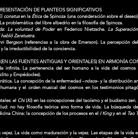
PRESENTACIÓN DE PLANTEOS SIGNIFICATIVOS
El
conatus
en la
Ética
de Spinoza (una consideración sobre el deseo)
 La problemática del libre albedrío en la filosofía de Spinoza.
da
:
La voluntad de Poder
en Federico Nietzsche.
La Superación
í habló Zaratustra
.
i Bergson (referencias a la obra de Emerson). La percepción d
 y la irreductibilidad de la conciencia.
D (EN LAS FUENTES ANTIGUAS Y ORIENTALES) EN ARMONÍA CO
da infinita. La pertenencia del ser humano a la vida del cosmos 
lito y Empédocles).
ocrática. La concepción de la enfermedad –
nósos
– y la distribución 
humana y el orden musical del cosmos en los testimonios pitagó
ntales: el
Chi
(
Ki
) en las concepciones del taoísmo y el budismo zen.
salud: no hay filosofía teórica sino forma de vida. La búsqueda d
dicina China: la concepción de los procesos en el
I King
y en el
Tao T
a vejez. La vida como maduración y la vejez. Las etapas de la vida 