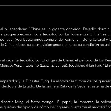
eal o legendaria: "China es un gigante dormido. Dejadlo dormir
a progreso económico y tecnológico. La "diferencia China" es una
eopolítica. Aquí buscaremos comprender cómo la historia cultural y l
o de China: desde su cosmovisión ancestral hasta su condición actua
a al gigante tecnológico. El origen de China: el periodo de los Rei
ncio, Xunzi), taoísmo (Laozi, Zhuangzi), legalismo (Han Fei). "El r
 emperador y la Dinastía Qing. La asombrosa tumba de los guerrero
 ideología de Estado. De la primera Ruta de la Seda, el sistema de
inastía Ming, el factor mongol. El papel, la imprenta, la pólvor
s guerras del opio y de cómo los ingleses inventaron el narcotráfic