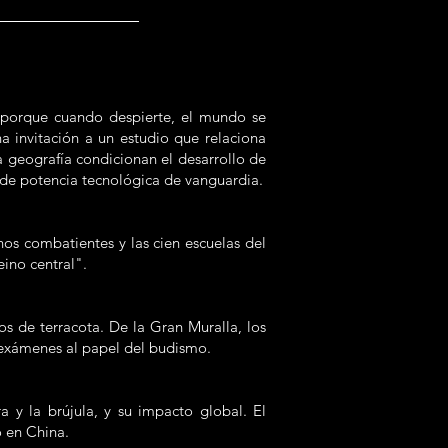
, porque cuando despierte, el mundo se
 invitación a un estudio que relaciona
a geografía condicionan el desarrollo de
l de potencia tecnológica de vanguardia.
nos combatientes y las cien escuelas del
eino central".
s de terracota. De la Gran Muralla, los
 exámenes al papel del budismo.
a y la brújula, y su impacto global. El
o en China.