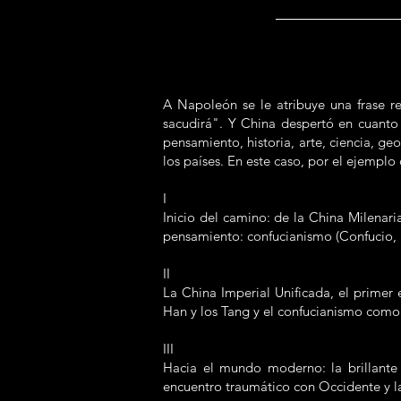
A Napoleón se le atribuye una frase r
sacudirá". Y China despertó en cuanto 
pensamiento, historia, arte, ciencia, g
los países. En este caso, por el ejempl
I
Inicio del camino: de la China Milenari
pensamiento: confucianismo (Confucio, Me
II
La China Imperial Unificada, el primer
Han y los Tang y el confucianismo como
III
Hacia el mundo moderno: la brillante d
encuentro traumático con Occidente y la