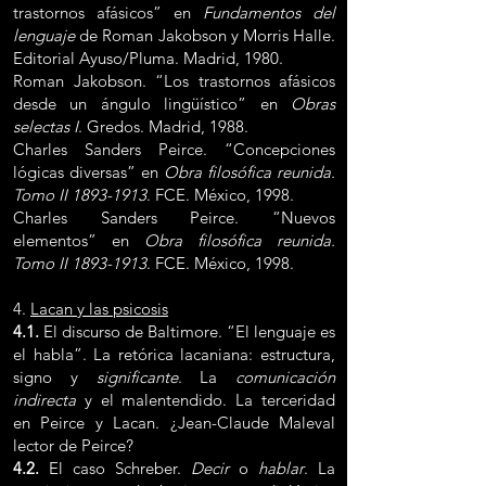
trastornos afásicos” en
Fundamentos del
lenguaje
de Roman Jakobson y Morris Halle.
Editorial Ayuso/Pluma. Madrid, 1980.
Roman Jakobson. “Los trastornos afásicos
desde un ángulo lingüístico” en
Obras
selectas I
. Gredos. Madrid, 1988.
Charles Sanders Peirce. “Concepciones
lógicas diversas” en
Obra filosófica reunida.
Tomo II
1893-1913
. FCE. México, 1998.
Charles Sanders Peirce. “Nuevos
elementos” en
Obra filosófica reunida.
Tomo II
1893-1913
. FCE. México, 1998.
4.
Lacan y las psicosis
4.1.
El discurso de Baltimore. “El lenguaje es
el habla”. La retórica lacaniana: estructura,
signo y
significante
. La
comunicación
indirecta
y el malentendido. La terceridad
en Peirce y Lacan. ¿Jean-Claude Maleval
lector de Peirce?
4.2.
El caso Schreber.
Decir
o
hablar
. La