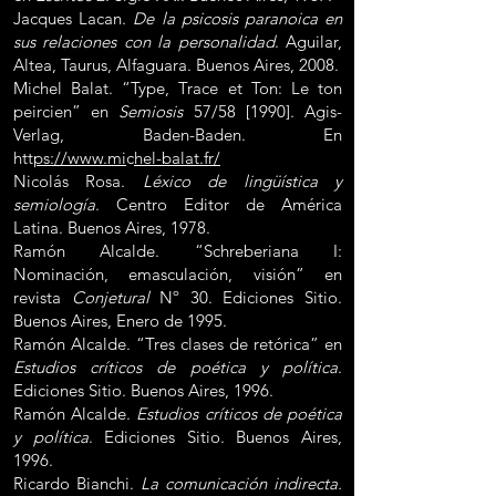
Jacques Lacan.
De la psicosis paranoica en
sus relaciones con la personalidad
. Aguilar,
Altea, Taurus, Alfaguara. Buenos Aires, 2008.
Michel Balat. “Type, Trace et Ton: Le ton
peircien” en
Semiosis
57/58 [1990]. Agis-
Verlag, Baden-Baden. En
htt
ps://www.mi
c
hel-balat.fr/
Nicolás Rosa.
Léxico de lingüística y
semiología
. Centro Editor de América
Latina. Buenos Aires, 1978.
Ramón Alcalde. “Schreberiana I:
Nominación, emasculación, visión” en
revista
Conjetural
Nº 30. Ediciones Sitio.
Buenos Aires, Enero de 1995.
Ramón Alcalde. “Tres clases de retórica” en
Estudios críticos de poética y política
.
Ediciones Sitio. Buenos Aires, 1996.
Ramón Alcalde.
Estudios críticos de poética
y política
. Ediciones Sitio. Buenos Aires,
1996.
Ricardo Bianchi.
La comunicación indirecta.