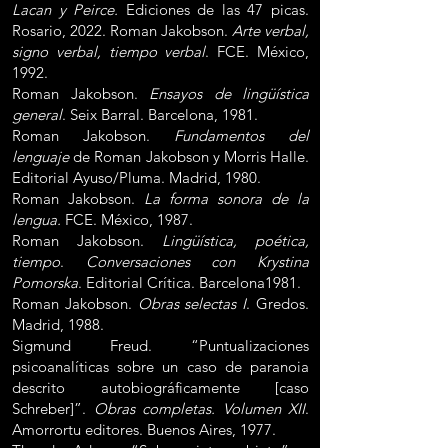
Lacan y Peirce.
Ediciones de las 47 picas.
Rosario, 2022. Roman Jakobson.
Arte verbal,
signo verbal, tiempo verbal
. FCE. México,
1992.
Roman Jakobson.
Ensayos de lingüística
general
. Seix Barral. Barcelona, 1981.
Roman Jakobson.
Fundamentos del
lenguaje
de Roman Jakobson y Morris Halle.
Editorial Ayuso/Pluma. Madrid, 1980.
Roman Jakobson.
La forma sonora de la
lengua.
FCE. México, 1987.
Roman Jakobson.
Lingüística, poética,
tiempo
.
Conversaciones con Krystina
Pomorska
. Editorial Crítica. Barcelona1981.
Roman Jakobson.
Obras selectas I
. Gredos.
Madrid, 1988.
Sigmund Freud. “Puntualizaciones
psicoanalíticas sobre un caso de paranoia
descrito autobiográficamente [caso
Schreber]”.
Obras completas. Volumen XII
.
Amorrortu editores. Buenos Aires, 1977.