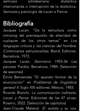
semiosis
schreberiana: dialéctica
interrumpida o interrupción de la dialéctica.
Semiosis
y patología de Lacan a Peirce.
Bibliografía
Jacques Lacan. “De la estructura como
inmixing del prerrequisito de alteridad de
cualquier de los otros temas” en
Los
lenguajes críticos y las ciencias del hombre.
Controversia estructuralista
. Barral Editores.
Barcelona, 1972.
Jacques Lacan.
Seminario 1955-56 Las
psicosis
. Paidós. Barcelona, 1984. [Selección
de sesiones]
Émile Benveniste “El aparato formal de la
enunciación” en
Problemas de lingüística
general II
. Siglo XXI editores. México, 1983.
Ricardo Bianchi.
La comunicación indirecta.
Lacan y Peirce.
Ediciones de las 47 picas.
Rosario, 2022. [Selección de capítulos]
Jean-Claude Maleval.
El autista y su voz
.