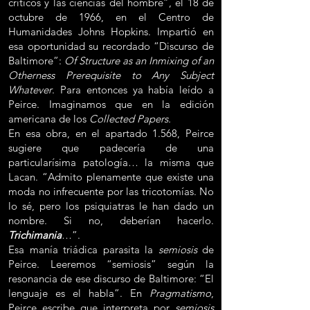
críticos y las ciencias del hombre”, el 18 de
octubre de 1966, en el Centro de
Humanidades Johns Hopkins. Impartió en
esa oportunidad su recordado “Discurso de
Baltimore”:
Of Structure as an Inmixing of an
Otherness Prerequisite to Any Subject
Whatever
. Para entonces ya había leído a
Peirce. Imaginamos que en la edición
americana de los
Collected Papers.
En esa obra, en el apartado 1.568, Peirce
sugiere que padecería de una
particularísima patología… la misma que
Lacan. “Admito plenamente que existe una
moda no infrecuente por las tricotomías. No
lo sé, pero los psiquiatras le han dado un
nombre. Si no, deberían hacerlo.
Trichimania
…”.
Esa manía triádica parasita la
semiosis
de
Peirce. Leeremos “semiosis” según la
resonancia de ese discurso de Baltimore: “El
lenguaje es el habla”. En
Pragmatismo
,
Peirce escribe que interpreta por
semiosis