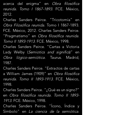
acerca del enigma” en
Obra filosófica
reunida. Tomo I
1867-1893
. FCE. México,
2012.
Charles Sanders Peirce. “Tricotomía” en
Obra Filosófica reunida.
Tomo I
1867-1893
.
FCE. México, 2012. Charles Sanders Peirce.
“Pragmatismo” en
Obra filosófica reunida.
Tomo II
1893-1913
. FCE. México, 1998.
Charles Sanders Peirce. “Cartas a Victoria
Lady Welby (
Semiotics and significs
)” en
Obra lógico-semiótica.
Taurus. Madrid,
1987.
Charles Sanders Peirce. “Extractos de cartas
a William James (1909)” en
Obra filosófica
reunida. Tomo II
1893-1913
. FCE. México,
1998.
Charles Sanders Peirce. “¿Qué es un signo?”
en
Obra filosófica reunida. Tomo II
1893-
1913
. FCE. México, 1998.
Charles Sanders Peirce. “Ícono, Índice y
Símbolo” en
La ciencia de la semiótica
.