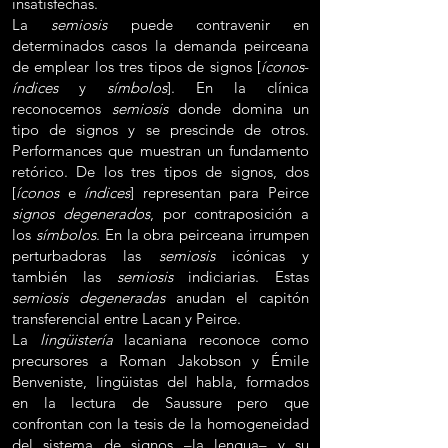
insatisfechas.
La
semiosis
puede contravenir en
determinados casos la demanda peirceana
de emplear los tres tipos de signos [
íconos
-
índices
y
símbolos
]. En la clínica
reconocemos
semiosis
donde domina un
tipo de signos y se prescinde de otros.
Performances que muestran un fundamento
retórico. De los tres tipos de signos, dos
[
íconos
e
índices
] representan para Peirce
signos degenerados
, por contraposición a
los
símbolos
. En la obra peirceana irrumpen
perturbadoras las
semiosis
icónicas y
también las
semiosis
indiciarias. Estas
semiosis degeneradas
anudan el capitón
transferencial entre Lacan y Peirce.
La
lingüistería
lacaniana reconoce como
precursores a Roman Jakobson y Émile
Benveniste, lingüistas del habla, formados
en la lectura de Saussure pero que
confrontan con la tesis de la homogeneidad
del sistema de signos –la lengua– y su