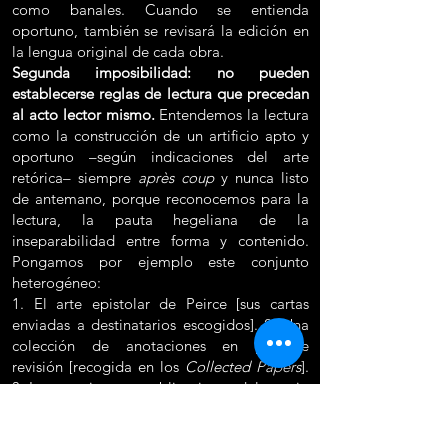
como banales. Cuando se entienda
oportuno, también se revisará la edición en
la lengua original de cada obra.
Segunda imposibilidad: no pueden
establecerse reglas de lectura que precedan
al acto lector mismo.
Entendemos la lectura
como la construcción de un artificio apto y
oportuno –según indicaciones del arte
retórica– siempre
après coup
y nunca listo
de antemano, porque reconocemos para la
lectura, la pauta hegeliana de la
inseparabilidad entre forma y contenido.
Pongamos por ejemplo este conjunto
heterogéneo:
1. El arte epistolar de Peirce [sus cartas
enviadas a destinatarios escogidos]. 2. Una
colección de anotaciones en perenne
revisión [recogida en los
Collected Papers
].
3. Intervenciones y publicaciones del propio
autor. Pronto advertimos ahí que no todo
escrito puede leerse del mismo modo.