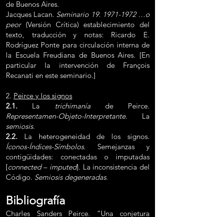
de Buenos Aires.
Jacques Lacan.
Seminario 19
.
1971-1972
…o
peor
(Versión Crítica) establecimiento del
texto, traducción y notas: Ricardo E.
Rodríguez Ponte para circulación interna de
la Escuela Freudiana de Buenos Aires. [En
particular la intervención de François
Recanati en este seminario.]
2.
Peirce y los signos
2.1.
La
trichimanía
de Peirce.
Representamen-Objeto-Interpretante
. La
semiosis
.
2.2.
La heterogeneidad de los signos.
Íconos-Índices-Símbolos
. Semejanzas y
contigüidades: conectadas o imputadas
[
connected
–
imputed
]. La inconsistencia del
Código.
Semiosis degeneradas
.
Bibliografía
Charles Sanders Peirce. “Una conjetura