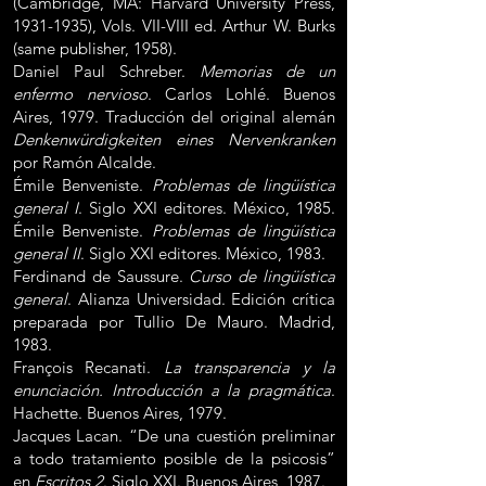
(Cambridge, MA: Harvard University Press,
1931-1935)
, Vols. VII-VIII ed. Arthur W. Burks
(same publisher, 1958).
Daniel Paul Schreber.
Memorias de un
enfermo nervioso
. Carlos Lohlé. Buenos
Aires, 1979. Traducción del original alemán
Denkenwürdigkeiten eines Nervenkranken
por Ramón Alcalde.
Émile Benveniste.
Problemas de lingüística
general I
. Siglo XXI editores. México, 1985.
Émile Benveniste.
Problemas de lingüística
general II
. Siglo XXI editores. México, 1983.
Ferdinand de Saussure.
Curso de lingüística
general
. Alianza Universidad. Edición crítica
preparada por Tullio De Mauro. Madrid,
1983.
François Recanati.
La transparencia y la
enunciación. Introducción a la pragmática
.
Hachette. Buenos Aires, 1979.
Jacques Lacan. “De una cuestión preliminar
a todo tratamiento posible de la psicosis”
en
Escritos 2
. Siglo XXI. Buenos Aires, 1987.